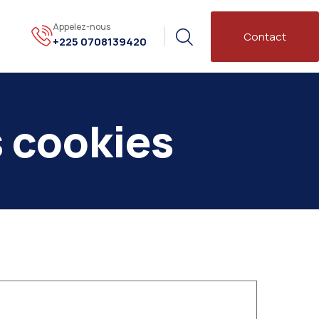
Appelez-nous
Contact
+225 0708139420
s cookies