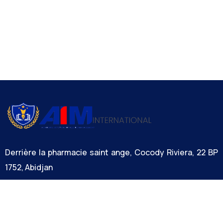
Derrière la pharmacie saint ange, Cocody Riviera, 22 BP
1752, Abidjan
+225 27 22 30 11 15 / +212 785 456 264
infos@aim-international.org