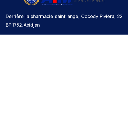
Derrière la pharmacie saint ange, Cocody Riviera, 22
BP 1752, Abidjan
+225 27 22 30 11 15 / +212 785 456 264
infos@aim-international.org
Liens Utiles
Accueil
Formations
Articles
Séminaires de haut niveau